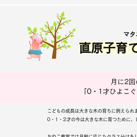
マタ
直原子育
​月に2
「0・1才ひよこ
こどもの成長は大きな木の育ちに例えられ
0・1・2才の今は大きな木に育つために、
おやこ教室では月齢に応じたクラス分けを