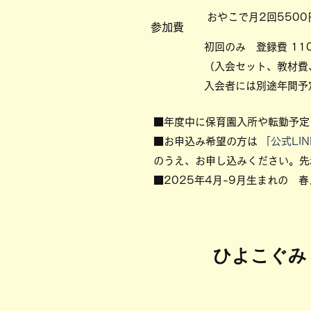
おやこで月2回550
参加費
初回のみ 登録費 11
（入会セット、教材費
入会者には別途年間予
■年度中に保育園入所や転勤予定
​
■お申込み希望の方は
「公式LIN
のうえ、
お申し込みください
​。
■2025年4月-9月生まれの 
​ひよこぐ