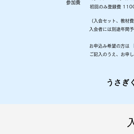
参加費
初回のみ登録費 110
（入会セット、教材費
入会者には別途年間予
お申込み希望の方は
「
ご記入のうえ、
お申し
うさぎ