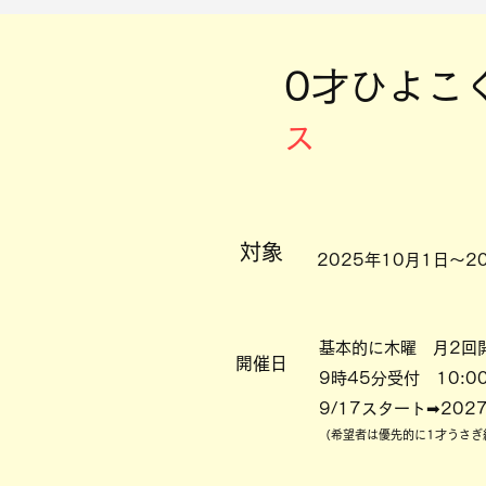
​0才
ひよこ
ス
対象
2025年10月1日～
基本的に木曜 月2回
開催日
9時45分受付
​ 10:0
9/17スタート➡202
（希望者は優先的に1才うさぎ