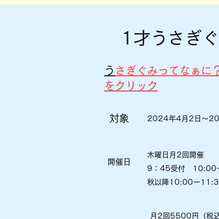
1才
うさぎぐ
​
うさぎぐみってなぁに
をクリック
対象
2024年4月2日～2
木曜日月2回開催
開催日
9：45受付
10:0
秋以降10:00ー1
月2回5500円（税